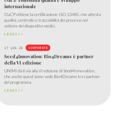
internazionale
OaCP ottiene la certificazione ISO 13485, che attesta
qualità, controllo e tracciabilità dei processi nel
settore dei dispositivi medici.
LEGGI//
17 LUG 26
CORPORATE
Seed4Innovation: Bio4Dreams è partner
della VI edizione
UNIMI dà il via alla VI edizione di Seed4Innovation,
che anche quest’anno vede Bio4Dreams tra i partner
del programma.
LEGGI//