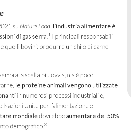
re
2021 su
Nature Food
,
l’industria alimentare è
1
sioni di gas serra.
I principali responsabili
are quelli bovini: produrre un chilo di carne
embra la scelta più ovvia, ma è poco
carne,
le proteine animali vengono utilizzate
onanti
in numerosi processi industriali e,
e Nazioni Unite per l’alimentazione e
tare mondiale
dovrebbe
aumentare del 50%
3
nto demografico.