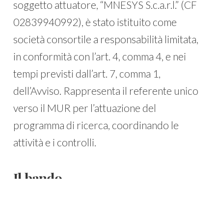
soggetto attuatore, “MNESYS S.c.a.r.l.” (CF
02839940992), è stato istituito come
società consortile a responsabilità limitata,
in conformità con l’art. 4, comma 4, e nei
tempi previsti dall’art. 7, comma 1,
dell’Avviso. Rappresenta il referente unico
verso il MUR per l’attuazione del
programma di ricerca, coordinando le
attività e i controlli.
Il bando
La call è rivolta a startup costituite o
costituende
e spin-off
, da idee
nate