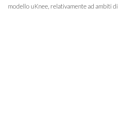
modello uKnee, relativamente ad ambiti di
applicazione per artrite reumatoide e
osteoartrosi.
L’accordo permetterà a Neuro-Zone di
incrementare l’offerta tecnologica
relativa ai modelli preclinici per lo studio
delle patologie infiammatorie
dell’apparato muscoloscheletrico
;
introducendo nel proprio portfolio uKnee,
modello proprietario di BiomimX, Neuro-
Zone potrà offrire una nuova soluzione
tecnologica volta a ridurre i rischi connessi