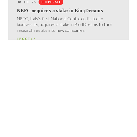
30 JUL 26
CORPORATE
NBFC acquires a stake in Bio4Dreams
NBFC, Italy’s first National Centre dedicated to
biodiversity, acquires a stake in Bio4Dreams to turn
research results into new companies.
LEGGI//
29 JUL 26
PORTFOLIO
OaCP strengthens quality and international
growth
OaCP obtains ISO 13485 certification, confirming the
quality, control, and traceability of its medical device
processes.
LEGGI//
17 JUL 26
CORPORATE
Bio4Dreams partners with the sixth edition of
Seed4Innovation
UNIMI launches the sixth edition of Seed4Innovation,