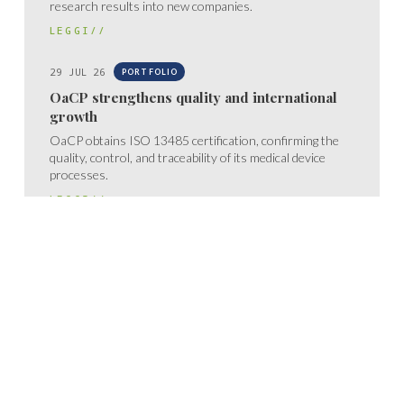
research results into new companies.
LEGGI//
29 JUL 26
PORTFOLIO
OaCP strengthens quality and international
growth
OaCP obtains ISO 13485 certification, confirming the
quality, control, and traceability of its medical device
processes.
LEGGI//
17 JUL 26
CORPORATE
Bio4Dreams partners with the sixth edition of
Seed4Innovation
UNIMI launches the sixth edition of Seed4Innovation,
which once again sees Bio4Dreams among the
program’s partners.
LEGGI//