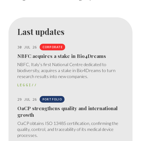
Last updates
30 JUL 26
CORPORATE
NBFC acquires a stake in Bio4Dreams
NBFC, Italy’s first National Centre dedicated to
biodiversity, acquires a stake in Bio4Dreams to turn
research results into new companies.
LEGGI//
29 JUL 26
PORTFOLIO
OaCP strengthens quality and international
growth
OaCP obtains ISO 13485 certification, confirming the
quality, control, and traceability of its medical device
processes.