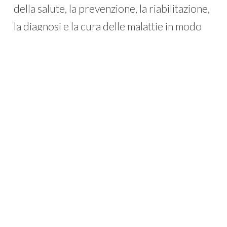
della salute, la prevenzione, la riabilitazione,
la diagnosi e la cura delle malattie in modo
uniforme sul territorio.
Inoltre, l’ASL4 si propone di divenire uno
strumento per l’innovazione dell’intero
Sistema Sanitario della Regione Liguria
grazie alla sperimentazione,
all’implementazione di nuove tecnologie e
allo sviluppo di moderni modelli
assistenziali.
Vedi il comunicato stampa
Download