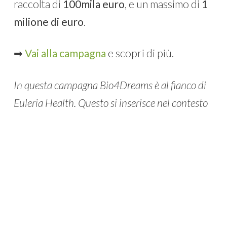
raccolta di
100mila euro
, e un massimo di
1
milione di euro
.
➡
Vai alla campagna
e scopri di più.
In questa campagna Bio4Dreams è al fianco di
Euleria Health. Questo si inserisce nel contesto
di un lavoro congiunto con CrowdFundMe per
avvicinare le startup del network ai nuovi
strumenti di fundraising.
Ultimi aggiornamenti