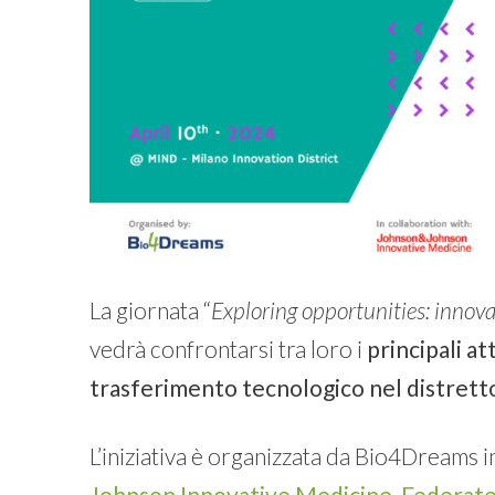
La giornata “
Exploring opportunities: innov
vedrà confrontarsi tra loro i
principali at
trasferimento tecnologico nel distretto
L’iniziativa è organizzata da Bio4Dreams 
Johnson Innovative Medicine
,
Federate