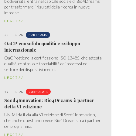
biodiversità, entra nel capitale sociale di Bio4Dreams
per trasformare i risultati della ricerca in nuove
imprese.
LEGGI//
29 LUG 26
PORTFOLIO
OaCP consolida qualità e sviluppo
internazionale
OaCP ottiene la certificazione ISO 13485, che attesta
qualità, controllo e tracciabilità dei processi nel
settore dei dispositivi medici.
LEGGI//
17 LUG 26
CORPORATE
Seed4Innovation: Bio4Dreams è partner
della VI edizione
UNIMI dà il via alla VI edizione di Seed4Innovation,
che anche quest’anno vede Bio4Dreams tra i partner
del programma.
LEGGI//