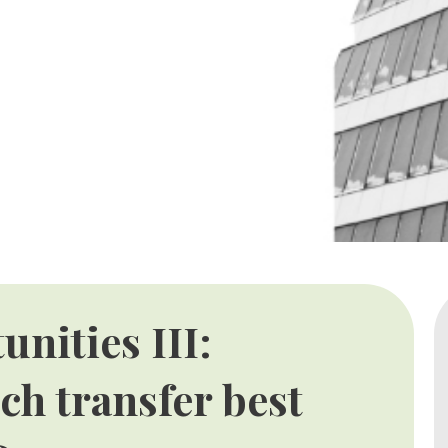
nities III:
ch transfer best