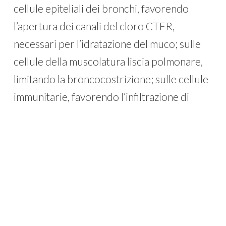
cellule epiteliali dei bronchi, favorendo
l’apertura dei canali del cloro CTFR,
necessari per l’idratazione del muco; sulle
cellule della muscolatura liscia polmonare,
limitando la broncocostrizione; sulle cellule
immunitarie, favorendo l’infiltrazione di
globuli bianchi neutrofili. Nei pazienti con
fibrosi cistica, il trattamento con KIT2014
ripristinerebbe il funzionamento dei canali
CTFR mutati, potenziando gli effetti dei
farmaci modulatori attualmente disponibili.
D’altro canto, la molecola proprietaria