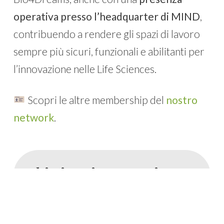
operativa presso l’headquarter di MIND
,
contribuendo a rendere gli spazi di lavoro
sempre più sicuri, funzionali e abilitanti per
l’innovazione nelle Life Sciences.
Scopri le altre membership del
nostro
network
.
Ultimi aggiornamenti
30 LUG 26
CORPORATE
NBFC al fianco di Bio4Dreams