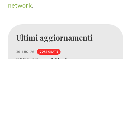
network
.
Ultimi aggiornamenti
30 LUG 26
CORPORATE
NBFC al fianco di Bio4Dreams
NBFC, primo Centro Nazionale dedicato alla
biodiversità, entra nel capitale sociale di Bio4Dreams per
trasformare i risultati della ricerca in nuove imprese.
LEGGI//
29 LUG 26
PORTFOLIO
OaCP consolida qualità e sviluppo
internazionale
OaCP ottiene la certificazione ISO 13485, che attesta
qualità, controllo e tracciabilità dei processi nel settore