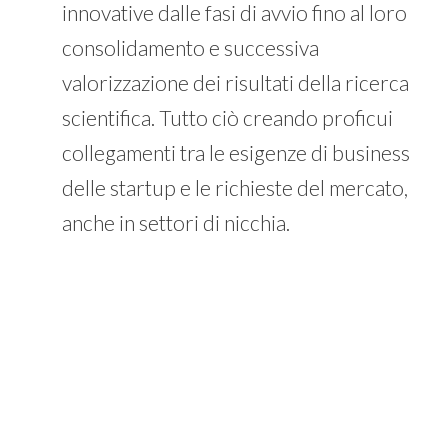
innovative dalle fasi di avvio fino al loro
consolidamento e successiva
valorizzazione dei risultati della ricerca
scientifica. Tutto ciò creando proficui
collegamenti tra le esigenze di business
delle startup e le richieste del mercato,
anche in settori di nicchia.
Grazie a questo significativo accordo, la
collaborazione tra IIT e Bio4Dreams
metterà a disposizione un supporto
personalizzato e specificatamente disegnato
sulle esigenze delle singole idee