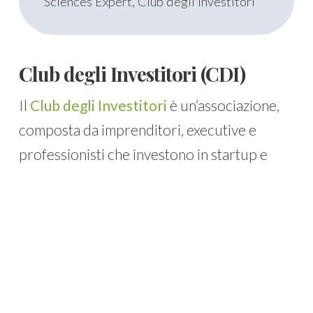
Sciences Expert, Club degli Investitori
Club degli Investitori (CDI)
Il
Club degli Investitori
è un’associazione,
composta da imprenditori, executive e
professionisti che investono in startup e
scaleup a elevato potenziale di crescita. I
soci del Club sono business angel
lungimiranti alla costante ricerca di
imprenditori italiani capaci, innovativi e con
ambizioni globali.