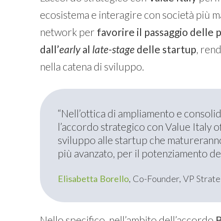
ecosistema e interagire con società più 
network per
favorire il passaggio delle 
dall’
early
al
late-stage
delle startup
, ren
nella catena di sviluppo.
“Nell’ottica di ampliamento e consol
l’accordo strategico con Value Italy o
sviluppo alle startup che matureranno
più avanzato, per il potenziamento dell
Elisabetta Borello
, Co-Founder, VP Strat
Nello specifico, nell’ambito dell’accordo
B