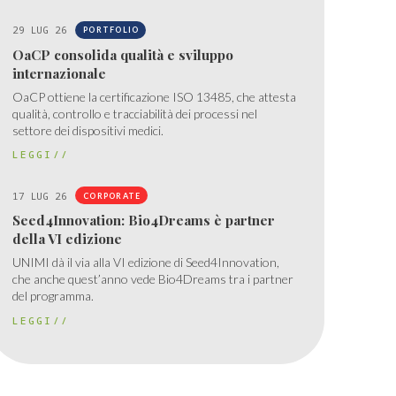
29 LUG 26
PORTFOLIO
OaCP consolida qualità e sviluppo
internazionale
OaCP ottiene la certificazione ISO 13485, che attesta
qualità, controllo e tracciabilità dei processi nel
settore dei dispositivi medici.
LEGGI//
17 LUG 26
CORPORATE
Seed4Innovation: Bio4Dreams è partner
della VI edizione
UNIMI dà il via alla VI edizione di Seed4Innovation,
che anche quest’anno vede Bio4Dreams tra i partner
del programma.
LEGGI//