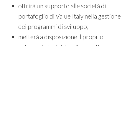
offrirà un supporto alle società di
portafoglio di Value Italy nella gestione
dei programmi di sviluppo;
metterà a disposizione il proprio
network industriale e il progetto
strategico Innovation Circle per facilità
partnership di sviluppo e opportunità di
exit dei progetti selezionati.
“Grazie a questo accordo
strategico, Value Italy realizzerà
importanti sinergie con l’ecosistema
e le competenze presenti in