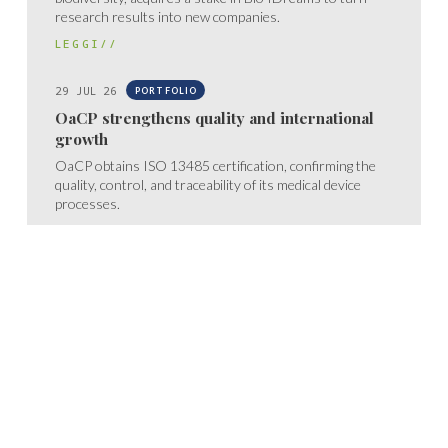
research results into new companies.
LEGGI//
29 JUL 26
PORTFOLIO
OaCP strengthens quality and international
growth
OaCP obtains ISO 13485 certification, confirming the
quality, control, and traceability of its medical device
processes.
LEGGI//
17 JUL 26
CORPORATE
Bio4Dreams partners with the sixth edition of
Seed4Innovation
UNIMI launches the sixth edition of Seed4Innovation,
which once again sees Bio4Dreams among the
program’s partners.
LEGGI//