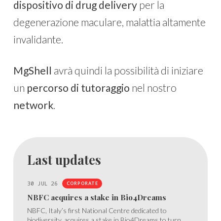
dispositivo di drug delivery
per la
degenerazione maculare, malattia altamente
invalidante.
MgShell
avrà quindi la possibilità di iniziare
un
percorso di tutoraggio
nel nostro
network
.
Last updates
30 JUL 26
CORPORATE
NBFC acquires a stake in Bio4Dreams
NBFC, Italy’s first National Centre dedicated to
biodiversity, acquires a stake in Bio4Dreams to turn