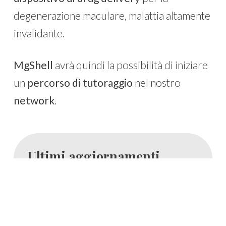
degenerazione maculare, malattia altamente
invalidante.
MgShell
avrà quindi la possibilità di iniziare
un
percorso di tutoraggio
nel nostro
network
.
Ultimi aggiornamenti
30 LUG 26
CORPORATE
NBFC al fianco di Bio4Dreams
NBFC, primo Centro Nazionale dedicato alla
biodiversità, entra nel capitale sociale di Bio4Dreams per