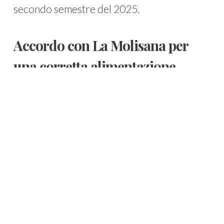
secondo semestre del 2025.
Accordo con La Molisana per
una corretta alimentazione
La
collaborazione
di Evotion con il noto
brand
La Molisana
prevede lo
sviluppo di
un software
che aiuti i genitori a educare i
propri figli a una
corretta alimentazione
,
contribuendo alla prevenzione dell’obesità
infantile.
Overfunding per la raccolta