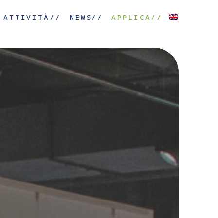
ATTIVITÀ//
NEWS//
APPLICA//