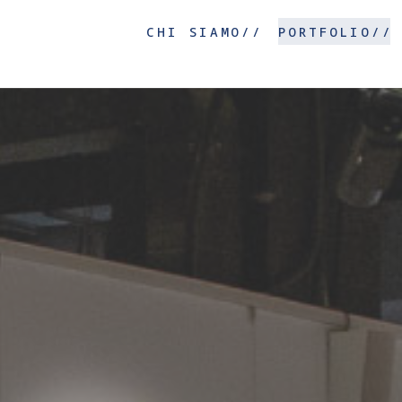
CHI SIAMO//
PORTFOLIO//